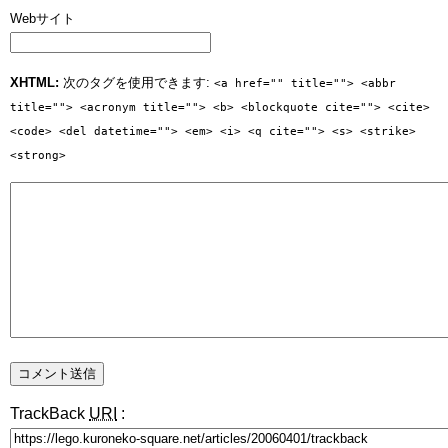
Webサイト
XHTML:
次のタグを使用できます:
<a href="" title=""> <abbr
title=""> <acronym title=""> <b> <blockquote cite=""> <cite>
<code> <del datetime=""> <em> <i> <q cite=""> <s> <strike>
<strong>
TrackBack
URI
: